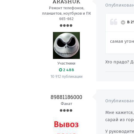
ARASHUK
Опубликова
Ремонт телефонов,
планшетов, ноутбуков и ПК
665-662
В 2
самая уго
Хто прадо? Д
Участники
2 488
10 912 публикации
89881186000
Опубликова
Фанат
Мне кажется,
сарай из гор
У руководите