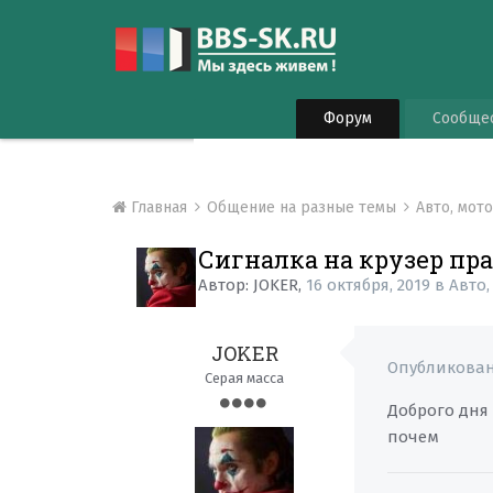
Форум
Сообще
Главная
Общение на разные темы
Авто, мот
Сигналка на крузер пра
Автор:
JOKER
,
16 октября, 2019
в
Авто,
JOKER
Опубликова
Серая масса
Доброго дня 
почем