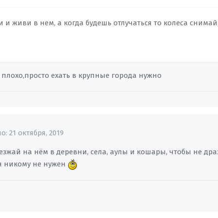
и и живи в нем, а когда будешь отлучаться то колеса снимай
к плохо,просто ехать в крупные города нужно
но:
21 октября, 2019
аезжай на нём в деревни, села, аулы и кошары, чтобы не др
он никому не нужен