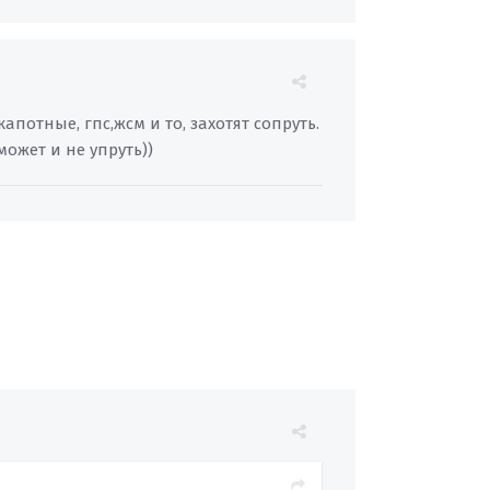
отные, гпс,жсм и то, захотят сопруть.
ожет и не упруть))