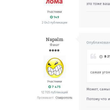
это тоже ва
Участники
149
2 043 публикации
Napalm
Опубликова
Фанат
В 2
самая уго
Участники
7 475
Может, самы
12 705 публикаций
Проживает:
Ставрополь
Потому что 