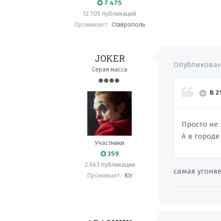
7 475
12 705 публикаций
Проживает:
Ставрополь
JOKER
Опубликова
Серая масса
В 2
Просто не
А в город
Участники
359
2 663 публикации
самая угоня
Проживает:
Юг