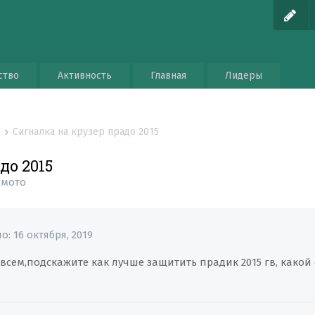
ство
Активность
Главная
Лидеры
Сигналка на крузер прадо 2015
о
до 2015
 мото
но:
16 октября, 2019
всем,подскажите как лучше защитить прадик 2015 гв, какой