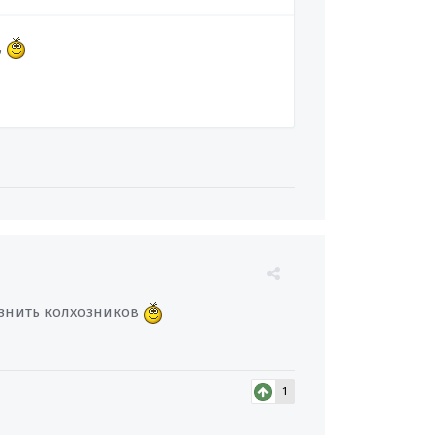
,
азнить колхозников
1