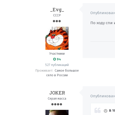
_Evg_
Опубликова
СССР
По ходу спи 
Участники
94
527 публикаций
Проживает:
Самое большое
село в России
JOKER
Опубликова
Серая масса
В 1