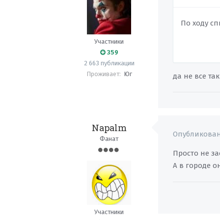
По ходу сп
Участники
359
2 663 публикации
Проживает:
Юг
да не все та
Napalm
Опубликова
Фанат
Просто не з
А в городе 
Участники