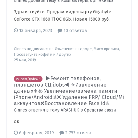
Ginnes добавил тему в
Компьютеры, оргтехника
Здравствуйте. Продам видеокарту Gigabyte
GeForce GTX 1660 Ti OC 6Gb. Новая 15000 руб.
13 января, 2023
10 ответов
Ginnes
подписался на
Изменения в городе
,
Мясо кролика
,
Посоветуйте кофе!
и и 7 других
25 мая, 2019
▶️Ремонт телефонов,
vk.com/ijobs26
планшетов СЦ iJobs◀️ ⚜️Извлечение
данных⚜️☣️ Увеличение/замена памяти
iPhone/Android☣️❌ Удаление FRP/iCloud/Mi
аккаунтов❌Восстановление Face id♨️
Ginnes ответил в тему ARASHUK в
Средства связи
ок
6 февраля, 2019
2 753 ответа