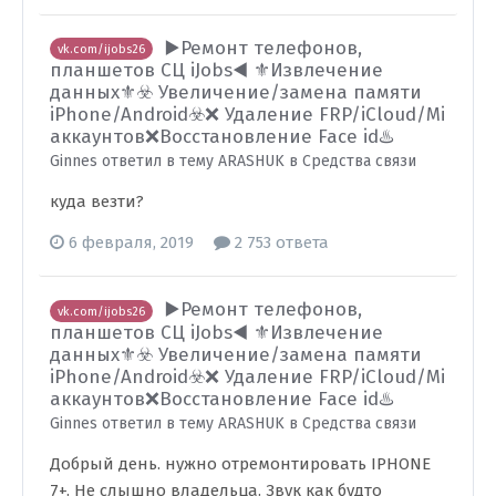
▶️Ремонт телефонов,
vk.com/ijobs26
планшетов СЦ iJobs◀️ ⚜️Извлечение
данных⚜️☣️ Увеличение/замена памяти
iPhone/Android☣️❌ Удаление FRP/iCloud/Mi
аккаунтов❌Восстановление Face id♨️
Ginnes ответил в тему ARASHUK в
Средства связи
куда везти?
6 февраля, 2019
2 753 ответа
▶️Ремонт телефонов,
vk.com/ijobs26
планшетов СЦ iJobs◀️ ⚜️Извлечение
данных⚜️☣️ Увеличение/замена памяти
iPhone/Android☣️❌ Удаление FRP/iCloud/Mi
аккаунтов❌Восстановление Face id♨️
Ginnes ответил в тему ARASHUK в
Средства связи
Добрый день. нужно отремонтировать IPHONE
7+. Не слышно владельца. Звук как будто