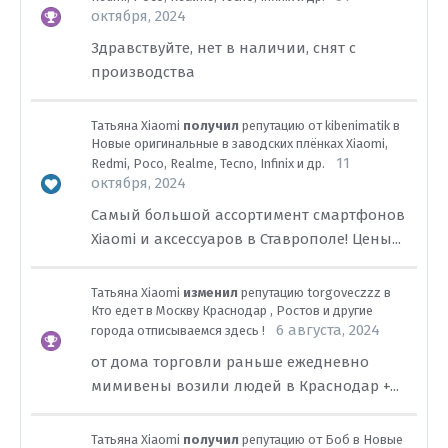
октября, 2024
Здравствуйте, нет в наличии, снят с
производства
Татьяна Xiaomi
получил
репутацию от
kibenimatik
в
Новые оригинальные в заводских плёнках Xiaomi,
11
Redmi, Poco, Realme, Tecno, Infinix и др.
октября, 2024
С амый большой ассортимент смартфонов
Xiaomi и аксессуаров в Ставрополе! Цены...
Татьяна Xiaomi
изменил
репутацию
torgoveczzz
в
Кто едет в Москву Краснодар , Ростов и другие
6 августа, 2024
города отписываемся здесь !
от дома торговли раньше ежедневно
мимивены возили людей в Краснодар +...
Татьяна Xiaomi
получил
репутацию от
Боб
в
Новые