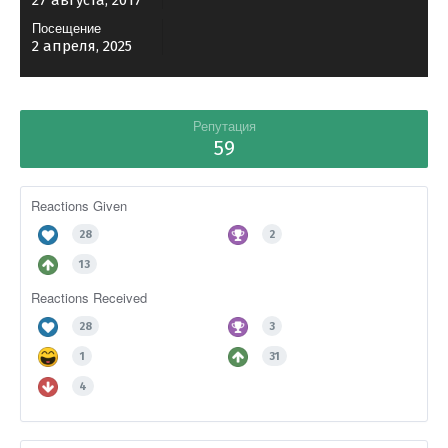
27 августа, 2017
Посещение
2 апреля, 2025
Репутация
59
Reactions Given
28
2
13
Reactions Received
28
3
1
31
4